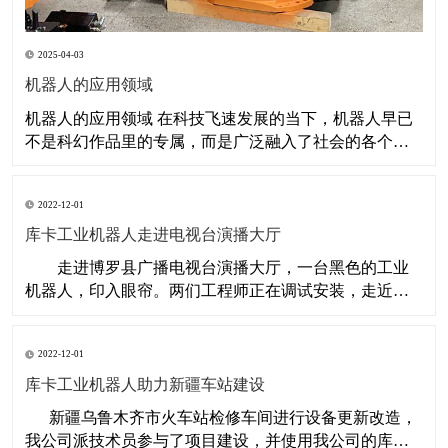
2025-04-03
机器人的应用领域
机器人的应用领域 在科技飞速发展的当下，机器人早已
不是科幻作品里的专属，而是广泛融入了社会的各个角
落，深刻改变着人们的生产与生活。从工厂车间到手术
台，从课堂到家庭，机器人凭借其独特优势，在众多领
2022-12-01
域展现出巨大的价值与潜力。 工业制造：提升效率与质
量 工业制造是机器人应用最为广泛的
库卡工业机器人走进电视台演播大厅
​ 走进博罗县广播电视台演播大厅，一台黑色的工业
机器人，印入眼帘。两们工程师正在调试安装，走近细
看，是一台德国库卡KR60的工业机器人。为了在演播大
厅隐身，不抢镜，当个幕后英雄，被涂成了黑色，只有
2022-12-01
几个黄色的安全标签，在提醒着人们，要安全操作。这
是
库卡工业机器人助力新疆车站建设
​ 新疆乌鲁木齐市火车站检修车间进行设备更新改造，
我公司派技术员参与了项目建设，并使用我公司的库卡