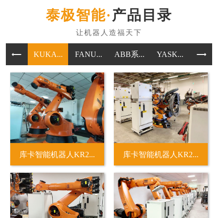
产品目录
KUKA...
FANU...
ABB系...
YASK...
其他
库卡智能机器人KR2...
库卡智能机器人KR2...