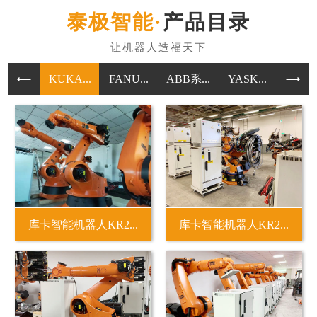
产品目录
KUKA...
FANU...
ABB系...
YASK...
其他
库卡智能机器人KR2...
库卡智能机器人KR2...