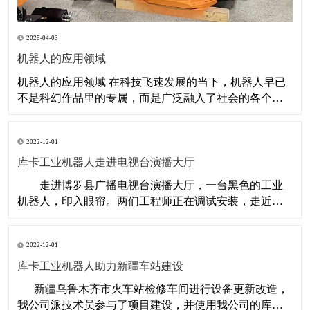
2025-04-03
机器人的应用领域
机器人的应用领域 在科技飞速发展的当下，机器人早已
不是科幻作品里的专属，而是广泛融入了社会的各个角
落，深刻改变着人们的生产与生活。从工厂车间到手术
台，从课堂到家庭，机器人凭借其独特优势，在众多领
2022-12-01
域展现出巨大的价值与潜力。 工业制造：提升效率与质
量 工业制造是机器人应用最为广泛的
库卡工业机器人走进电视台演播大厅
​ 走进博罗县广播电视台演播大厅，一台黑色的工业
机器人，印入眼帘。两们工程师正在调试安装，走近细
看，是一台德国库卡KR60的工业机器人。为了在演播大
厅隐身，不抢镜，当个幕后英雄，被涂成了黑色，只有
2022-12-01
几个黄色的安全标签，在提醒着人们，要安全操作。这
是
库卡工业机器人助力新疆车站建设
​ 新疆乌鲁木齐市火车站检修车间进行设备更新改造，
我公司派技术员参与了项目建设，并使用我公司的库卡