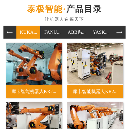
产品目录
KUKA...
FANU...
ABB系...
YASK...
其他
库卡智能机器人KR2...
库卡智能机器人KR2...