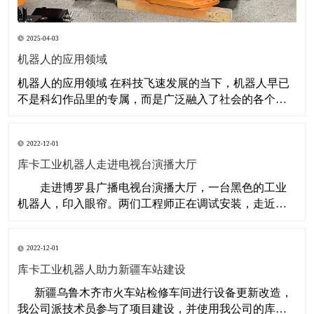
2025-04-03
机器人的应用领域
机器人的应用领域 在科技飞速发展的当下，机器人早已
不是科幻作品里的专属，而是广泛融入了社会的各个角
落，深刻改变着人们的生产与生活。从工厂车间到手术
台，从课堂到家庭，机器人凭借其独特优势，在众多领
2022-12-01
域展现出巨大的价值与潜力。 工业制造：提升效率与质
量 工业制造是机器人应用最为广泛的
库卡工业机器人走进电视台演播大厅
​ 走进博罗县广播电视台演播大厅，一台黑色的工业
机器人，印入眼帘。两们工程师正在调试安装，走近细
看，是一台德国库卡KR60的工业机器人。为了在演播大
厅隐身，不抢镜，当个幕后英雄，被涂成了黑色，只有
2022-12-01
几个黄色的安全标签，在提醒着人们，要安全操作。这
是
库卡工业机器人助力新疆车站建设
​ 新疆乌鲁木齐市火车站检修车间进行设备更新改造，
我公司派技术员参与了项目建设，并使用我公司的库卡